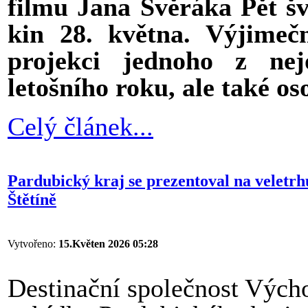
filmu Jana Svěráka Pět šv
kin 28. května. Výjimeč
projekci jednoho z nej
letošního roku, ale také oso
Celý článek...
Pardubický kraj se prezentoval na veletr
Štětíně
Vytvořeno:
15.Květen 2026 05:28
Destinační společnost Výcho