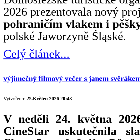
2026 prezentovala nový pro
pohraničím vlakem i pěšk
polské Jaworzyně Śląské.
Celý článek...
výjimečný filmový večer s janem svěrákem 
Vytvořeno:
25.Květen 2026 20:43
V neděli 24. května 202
CineStar uskutečnila sl