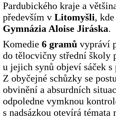
Pardubického kraje a většina
především v
Litomyšli
, kde
Gymnázia Aloise Jiráska
.
Komedie
6 gramů
vypráví p
do tělocvičny střední školy
u jejich synů objeví sáček 
Z obyčejné schůzky se post
obvinění a absurdních situa
odpoledne vymknou kontrol
s nadsázkou otevírá témata 