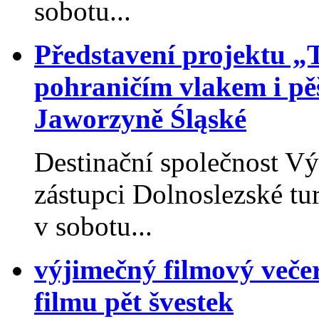
sobotu...
Představení projektu „
pohraničím vlakem i pěš
Jaworzyně Śląské
Destinační společnost V
zástupci Dolnoslezské tu
v sobotu...
výjimečný filmový veče
filmu pět švestek