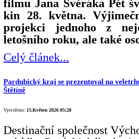
filmu Jana Svěráka Pět šv
kin 28. května. Výjimeč
projekci jednoho z nej
letošního roku, ale také oso
Celý článek...
Pardubický kraj se prezentoval na veletr
Štětíně
Vytvořeno:
15.Květen 2026 05:28
Destinační společnost Výcho