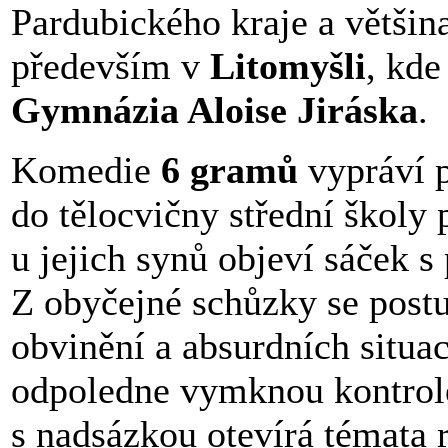
Pardubického kraje a většina
především v
Litomyšli
, kde
Gymnázia Aloise Jiráska
.
Komedie
6 gramů
vypráví p
do tělocvičny střední školy
u jejich synů objeví sáček 
Z obyčejné schůzky se post
obvinění a absurdních situa
odpoledne vymknou kontrol
s nadsázkou otevírá témata 