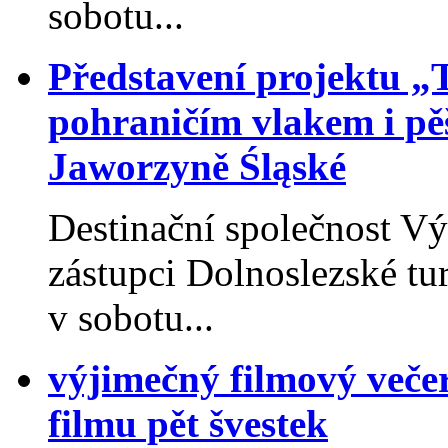
sobotu...
Představení projektu „
pohraničím vlakem i pěš
Jaworzyně Śląské
Destinační společnost V
zástupci Dolnoslezské tu
v sobotu...
výjimečný filmový veče
filmu pět švestek