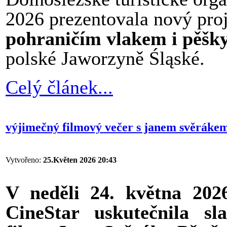
2026 prezentovala nový pro
pohraničím vlakem i pěšk
polské Jaworzyně Śląské.
Celý článek...
výjimečný filmový večer s janem svěrákem 
Vytvořeno:
25.Květen 2026 20:43
V neděli 24. května 202
CineStar uskutečnila sl