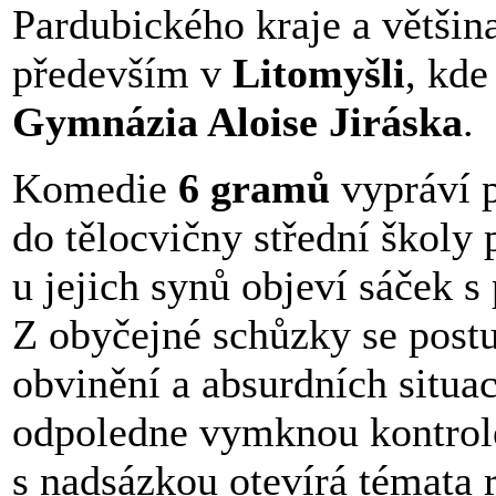
Pardubického kraje a většina
především v
Litomyšli
, kde
Gymnázia Aloise Jiráska
.
Komedie
6 gramů
vypráví p
do tělocvičny střední školy
u jejich synů objeví sáček 
Z obyčejné schůzky se post
obvinění a absurdních situa
odpoledne vymknou kontrol
s nadsázkou otevírá témata 