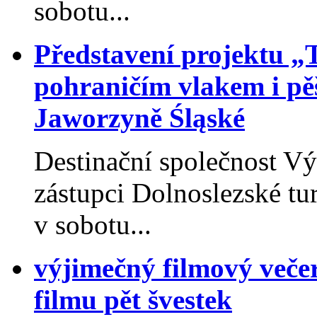
sobotu...
Představení projektu „
pohraničím vlakem i pěš
Jaworzyně Śląské
Destinační společnost V
zástupci Dolnoslezské tu
v sobotu...
výjimečný filmový veče
filmu pět švestek