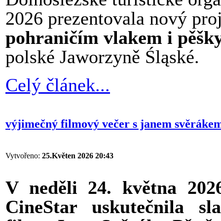
2026 prezentovala nový pro
pohraničím vlakem i pěšk
polské Jaworzyně Śląské.
Celý článek...
výjimečný filmový večer s janem svěrákem 
Vytvořeno:
25.Květen 2026 20:43
V neděli 24. května 202
CineStar uskutečnila sl