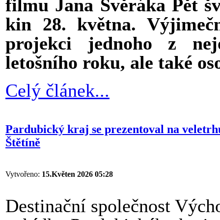
filmu Jana Svěráka Pět šv
kin 28. května. Výjimeč
projekci jednoho z nej
letošního roku, ale také oso
Celý článek...
Pardubický kraj se prezentoval na veletr
Štětíně
Vytvořeno:
15.Květen 2026 05:28
Destinační společnost Výcho