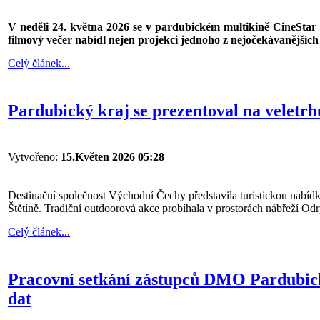
V neděli 24. května 2026 se v pardubickém multikině CineStar 
filmový večer nabídl nejen projekci jednoho z nejočekávanějších č
Celý článek...
Pardubický kraj se prezentoval na veletrh
Vytvořeno:
15.Květen 2026 05:28
Destinační společnost Východní Čechy představila turistickou nabíd
Štětíně. Tradiční outdoorová akce probíhala v prostorách nábřeží O
Celý článek...
Pracovní setkání zástupců DMO Pardubick
dat