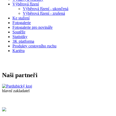
Výběrová řízení
Výběrová řízení - ukončená
Výběrová řízení - zrušená
Ke stažení
Fotogalerie
Fotogalerie pro novináře
Soutěže
Statistiky
3K platforma
Produkty cestovního ruchu
Kariéra
Naši partneři
hlavní zakladatel