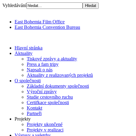
Vyhledávání
East Bohemia Film Office
East Bohemia Convention Bureau
Hlavní stránka
Aktuality
Tiskové zprávy a aktuality
Press a fam tripy
Napsali o nás
Aktuality z realizovaných projektů
O společnosti
Základní dokumenty společnosti
Výroční zprávy
Studie cestovního ruchu
Certifkace společnosti
Kontakt
Partneři
Projekty
Projekty ukončené
Projekty v realizaci
Výstavy a veletrhy