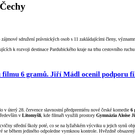
 Čechy
 zájmové sdružení právnických osob s 11 zakládajícími členy, významn
ujících k rozvoji destinace Pardubického kraje na trhu cestovního ruchu
u filmu 6 gramů. Jiří Mádl ocenil podporu 
lo v úterý 28. července slavnostní předpremiéru nové české komedie
6
 především v
Litomyšli
, kde filmaři využili prostory
Gymnázia Aloise J
ělocvičny střední školy poté, co se na lyžařském výcviku u jejich synů 
teré se během jediného odpoledne vymknou kontrole. Hvězdně obsazený f