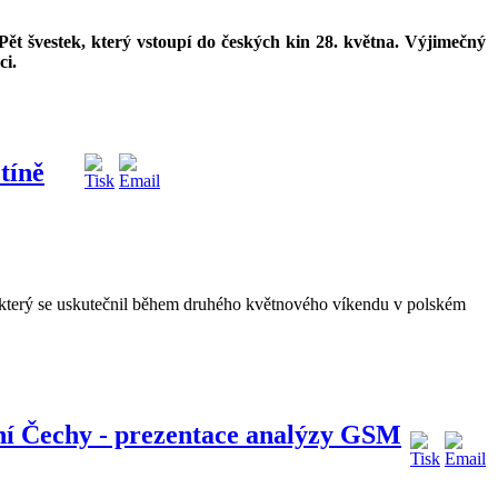
ět švestek, který vstoupí do českých kin 28. května. Výjimečný
ci.
tíně
, který se uskutečnil během druhého květnového víkendu v polském
ní Čechy - prezentace analýzy GSM