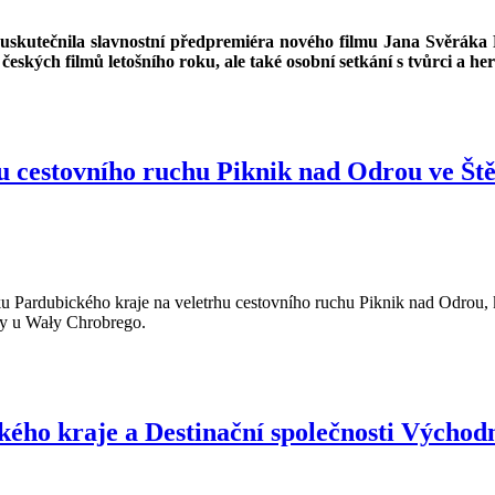
uskutečnila slavnostní předpremiéra nového filmu Jana Svěráka P
eských filmů letošního roku, ale také osobní setkání s tvůrci a her
u cestovního ruchu Piknik nad Odrou ve Ště
ku Pardubického kraje na veletrhu cestovního ruchu Piknik nad Odrou
dry u Wały Chrobrego.
ého kraje a Destinační společnosti Východ