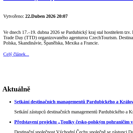
Vytvořeno:
22.Duben 2026 20:07
Ve dnech 17.–19. dubna 2026 se Pardubický kraj stal hostitelem tzv. 
Trade Day (TTD) organizovaného agenturou CzechTourism. Destinační
Polska, Skandinávie, Španělska, Mexika a Francie.
Celý článek...
Aktuálně
Setkání destinačních managementů Pardubického a Králov
Setkání zástupců destinačních managementů Pardubického a Krá
Představení projektu „Toulky česko-polským pohraničím v
Destinační společnost Východní Čechy společně se zástupci Dol