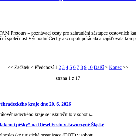
FAM Pretours – poznávací cesty pro zahraniční zástupce cestovních kan
 společnost Východní Čechy akci spolupořádala a zajišťovala komple
<<
Začátek
<
Předchozí
1
2
3
4
5
6
7
8
9
10
Další
>
Konec
>>
strana 1 z 17
éhradeckého kraje dne 20. 6. 2026
lovéhradeckého kraje se uskutečnilo v sobotu...
lakem i pěšky“ na Diesel Festu v Jaworzyně Śląské
noslezské turistické organizace (DOT) v sobotu...