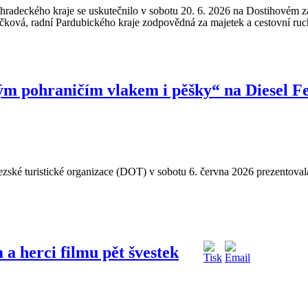
deckého kraje se uskutečnilo v sobotu 20. 6. 2026 na Dostihovém závod
čková, radní Pardubického kraje zodpovědná za majetek a cestovní ruc
ým pohraničím vlakem i pěšky“ na Diesel F
zské turistické organizace (DOT) v sobotu 6. června 2026 prezentova
a herci filmu pět švestek