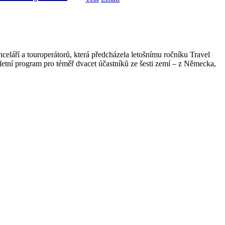
celáří a touroperátorů, která předcházela letošnímu ročníku Travel
tní program pro téměř dvacet účastníků ze šesti zemí – z Německa,