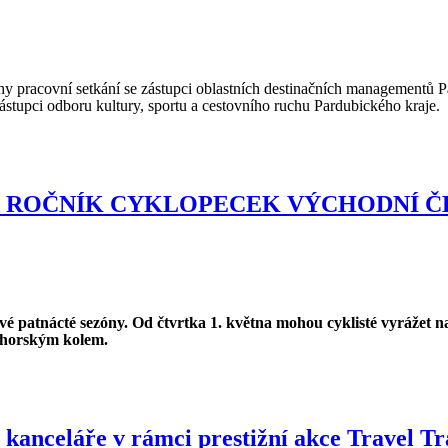
 pracovní setkání se zástupci oblastních destinačních managementů Pa
ástupci odboru kultury, sportu a cestovního ruchu Pardubického kraje.
5. ROČNÍK CYKLOPECEK VÝCHODNÍ Č
é patnácté sezóny. Od čtvrtka 1. května mohou cyklisté vyrážet n
m horským kolem.
í kanceláře v rámci prestižní akce Travel T