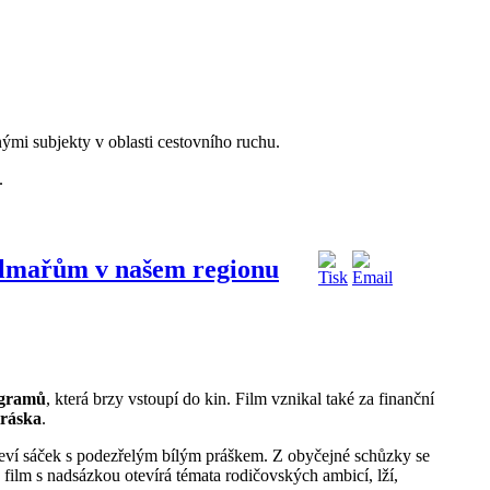
ými subjekty v oblasti cestovního ruchu.
.
filmařům v našem regionu
 gramů
, která brzy vstoupí do kin. Film vznikal také za finanční
iráska
.
objeví sáček s podezřelým bílým práškem. Z obyčejné schůzky se
ilm s nadsázkou otevírá témata rodičovských ambicí, lží,