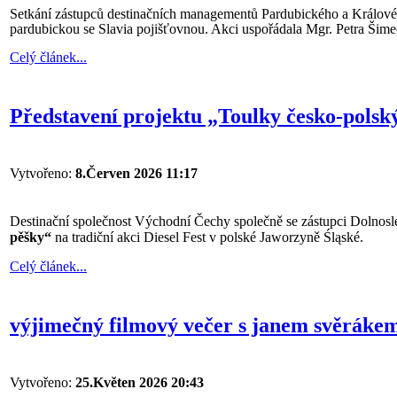
Setkání zástupců destinačních managementů Pardubického a Královéhra
pardubickou se Slavia pojišťovnou. Akci uspořádala Mgr. Petra Šime
Celý článek...
Představení projektu „Toulky česko-polsk
Vytvořeno:
8.Červen 2026 11:17
Destinační společnost Východní Čechy společně se zástupci Dolnosle
pěšky“
na tradiční akci Diesel Fest v polské Jaworzyně Śląské.
Celý článek...
výjimečný filmový večer s janem svěrákem 
Vytvořeno:
25.Květen 2026 20:43