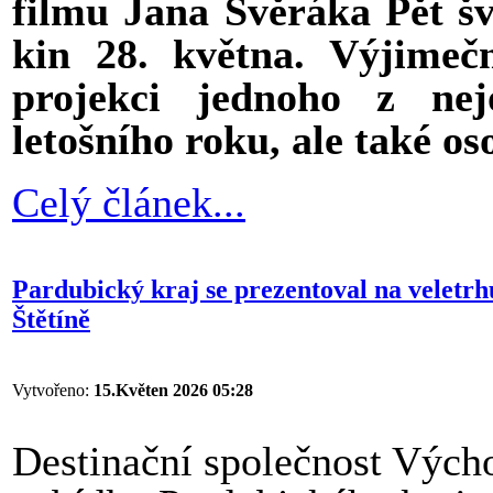
filmu Jana Svěráka Pět šv
kin 28. května. Výjimeč
projekci jednoho z nej
letošního roku, ale také oso
Celý článek...
Pardubický kraj se prezentoval na veletr
Štětíně
Vytvořeno:
15.Květen 2026 05:28
Destinační společnost Výcho