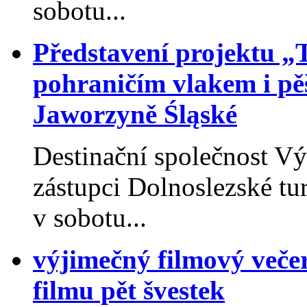
sobotu...
Představení projektu „
pohraničím vlakem i pěš
Jaworzyně Śląské
Destinační společnost V
zástupci Dolnoslezské tu
v sobotu...
výjimečný filmový veče
filmu pět švestek