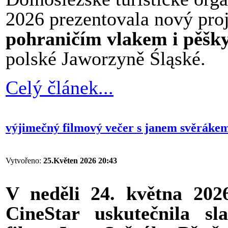
2026 prezentovala nový pro
pohraničím vlakem i pěšk
polské Jaworzyně Śląské.
Celý článek...
výjimečný filmový večer s janem svěrákem 
Vytvořeno:
25.Květen 2026 20:43
V neděli 24. května 202
CineStar uskutečnila sl