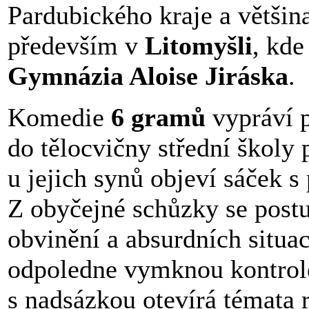
Pardubického kraje a většina
především v
Litomyšli
, kde
Gymnázia Aloise Jiráska
.
Komedie
6 gramů
vypráví p
do tělocvičny střední školy
u jejich synů objeví sáček 
Z obyčejné schůzky se post
obvinění a absurdních situa
odpoledne vymknou kontrol
s nadsázkou otevírá témata 