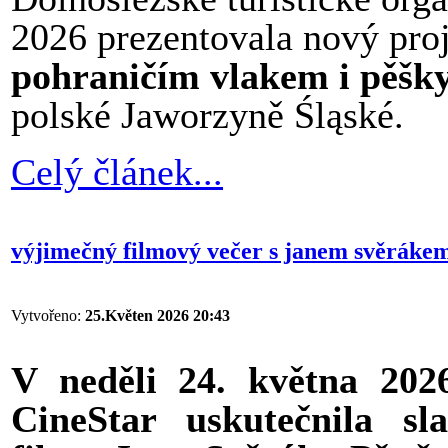
2026 prezentovala nový pro
pohraničím vlakem i pěšk
polské Jaworzyně Śląské.
Celý článek...
výjimečný filmový večer s janem svěrákem 
Vytvořeno:
25.Květen 2026 20:43
V neděli 24. května 202
CineStar uskutečnila sl