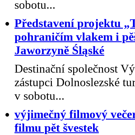
sobotu...
Představení projektu „
pohraničím vlakem i pěš
Jaworzyně Śląské
Destinační společnost V
zástupci Dolnoslezské tu
v sobotu...
výjimečný filmový veče
filmu pět švestek