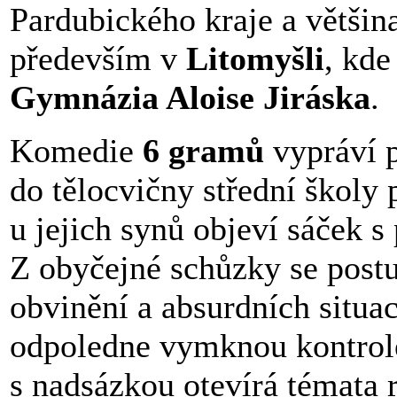
Pardubického kraje a většina
především v
Litomyšli
, kde
Gymnázia Aloise Jiráska
.
Komedie
6 gramů
vypráví p
do tělocvičny střední školy
u jejich synů objeví sáček 
Z obyčejné schůzky se post
obvinění a absurdních situa
odpoledne vymknou kontrol
s nadsázkou otevírá témata 