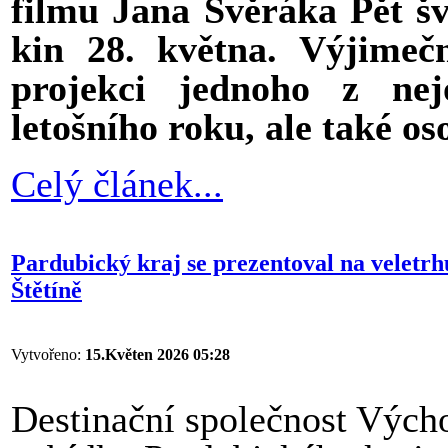
filmu Jana Svěráka Pět šv
kin 28. května. Výjimeč
projekci jednoho z nej
letošního roku, ale také oso
Celý článek...
Pardubický kraj se prezentoval na veletr
Štětíně
Vytvořeno:
15.Květen 2026 05:28
Destinační společnost Výcho