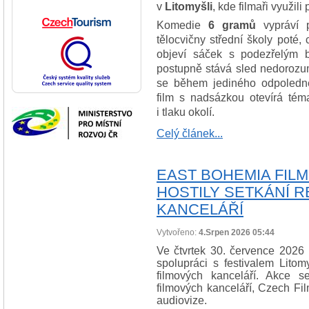
v
Litomyšli
, kde filmaři využili
Komedie
6 gramů
vypráví p
tělocvičny střední školy poté,
objeví sáček s podezřelým 
postupně stává sled nedorozum
se během jediného odpoledn
film s nadsázkou otevírá téma
i tlaku okolí.
Celý článek...
EAST BOHEMIA FILM
HOSTILY SETKÁNÍ 
KANCELÁŘÍ
Vytvořeno:
4.Srpen 2026 05:44
Ve čtvrtek 30. července 2026
spolupráci s festivalem Litom
filmových kanceláří. Akce se
filmových kanceláří, Czech Fi
audiovize.