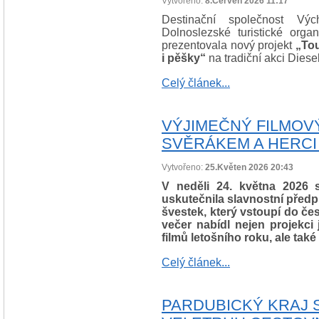
Vytvořeno:
8.Červen 2026 11:17
Destinační společnost Vý
Dolnoslezské turistické org
prezentovala nový projekt
„To
i pěšky“
na tradiční akci Diese
Celý článek...
VÝJIMEČNÝ FILMOV
SVĚRÁKEM A HERCI
Vytvořeno:
25.Květen 2026 20:43
V neděli 24. května 2026 
uskutečnila slavnostní před
švestek, který vstoupí do če
večer nabídl nejen projekc
filmů letošního roku, ale také
Celý článek...
PARDUBICKÝ KRAJ 