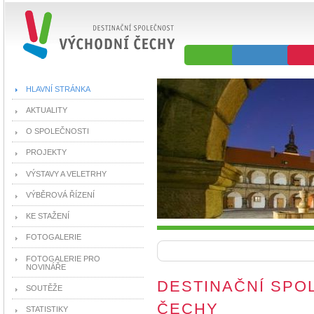
HLAVNÍ STRÁNKA
AKTUALITY
O SPOLEČNOSTI
PROJEKTY
VÝSTAVY A VELETRHY
VÝBĚROVÁ ŘÍZENÍ
KE STAŽENÍ
FOTOGALERIE
FOTOGALERIE PRO
NOVINÁŘE
DESTINAČNÍ SPO
SOUTĚŽE
ČECHY
STATISTIKY