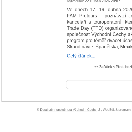
Vytvořeno:
22.Duben 2026 20:07
Ve dnech 17.–19. dubna 2026 
FAM Pretours – poznávací ce
kanceláří a touroperátorů, kt
Trade Day (TTD) organizovan
společnost Východní Čechy akc
program pro téměř dvacet účas
Skandinávie, Španělska, Mexik
Celý článek...
<<
Začátek
<
Předchozí
©
Destinační společnost Východní Čechy
, WebEdit & program