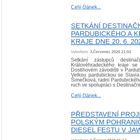
Celý článek...
SETKÁNÍ DESTINA
PARDUBICKÉHO A 
KRAJE DNE 20. 6. 20
Vytvořeno:
3.Červenec 2026 21:04
Setkání zástupců destin
Královéhradeckého kraje se
Dostihovém závodišti v Pardubic
Velkou pardubickou se Slavia 
Šimečková, radní Pardubického
ruch ve spolupráci s Destinačn
Celý článek...
PŘEDSTAVENÍ PROJ
POLSKÝM POHRANIČ
DIESEL FESTU V J