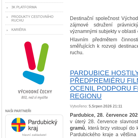
3K PLATFORMA
PRODUKTY CESTOVNÍHO
Destinační společnost Východ
RUCHU
zájmové sdružení právnick
KARIÉRA
významnými subjekty v oblasti 
Hlavním předmětem činnosti
směřujících k rozvoji destina
ruchu.
PARDUBICE HOSTIL
PŘEDPREMIÉRU FILM
OCENIL PODPORU F
REGIONU
Vytvořeno:
5.Srpen 2026 21:11
NAŠI PARTNEŘI
Pardubice, 28. července 202
v úterý 28. července slavno
gramů
, která brzy vstoupí do 
Pardubického kraje a většina 
hlavní zakladatel