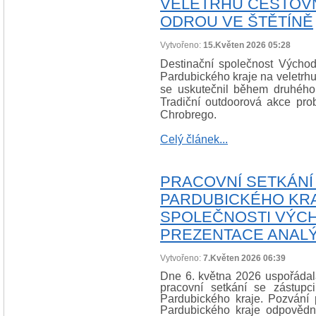
VELETRHU CESTOVN
ODROU VE ŠTĚTÍNĚ
Vytvořeno:
15.Květen 2026 05:28
Destinační společnost Východn
Pardubického kraje na veletrhu
se uskutečnil během druhého
Tradiční outdoorová akce pro
Chrobrego.
Celý článek...
PRACOVNÍ SETKÁNÍ
PARDUBICKÉHO KRA
SPOLEČNOSTI VÝCH
PREZENTACE ANALÝ
Vytvořeno:
7.Květen 2026 06:39
Dne 6. května 2026 uspořádal
pracovní setkání se zástupc
Pardubického kraje. Pozvání p
Pardubického kraje odpovědn